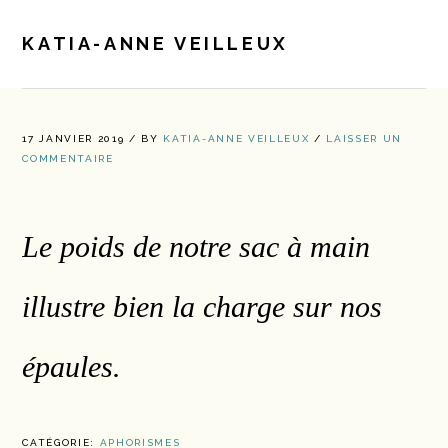
Passer
Passer
à
au
KATIA-ANNE VEILLEUX
la
contenu
navigation
principal
principale
17 JANVIER 2019
/
BY
KATIA-ANNE VEILLEUX
/
LAISSER UN
COMMENTAIRE
Le poids de notre sac à main
illustre bien la charge sur nos
épaules.
CATÉGORIE:
APHORISMES