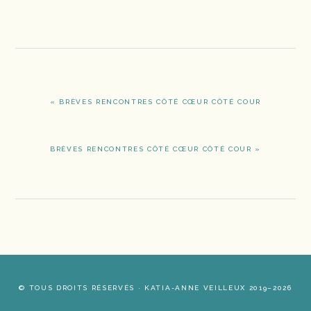
ARTICLE
« BRÈVES RENCONTRES CÔTÉ CŒUR CÔTÉ COUR
PRÉCÉDENT
:
ARTICLE
BRÈVES RENCONTRES CÔTÉ CŒUR CÔTÉ COUR »
SUIVANT
:
© TOUS DROITS RÉSERVÉS · KATIA-ANNE VEILLEUX 2019–2026