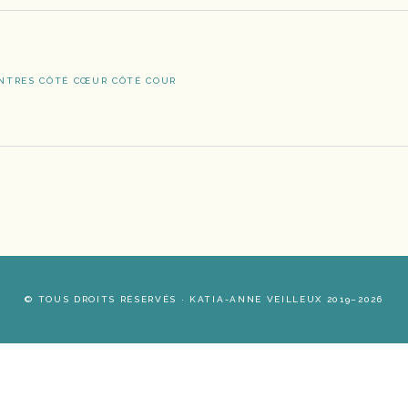
NTRES CÔTÉ CŒUR CÔTÉ COUR
© TOUS DROITS RÉSERVÉS · KATIA-ANNE VEILLEUX 2019–2026