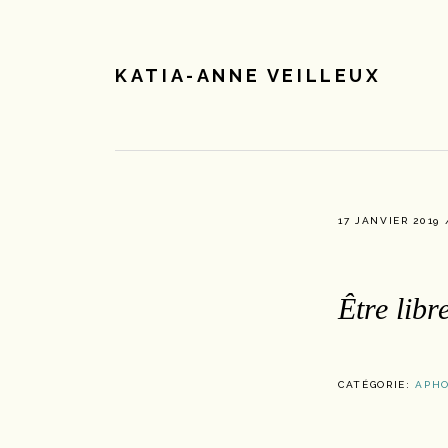
Passer
Passer
à
au
la
contenu
KATIA-ANNE VEILLEUX
navigation
principal
principale
17 JANVIER 2019
Être libr
CATÉGORIE:
APHO