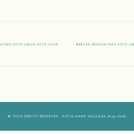
ARTICLE
NTRES CÔTÉ CŒUR CÔTÉ COUR
BRÈVES RENCONTRES CÔTÉ C
SUIVANT
:
© TOUS DROITS RÉSERVÉS · KATIA-ANNE VEILLEUX 2019–2026