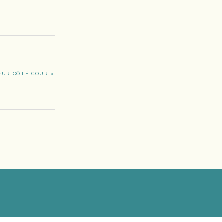
ŒUR CÔTÉ COUR »