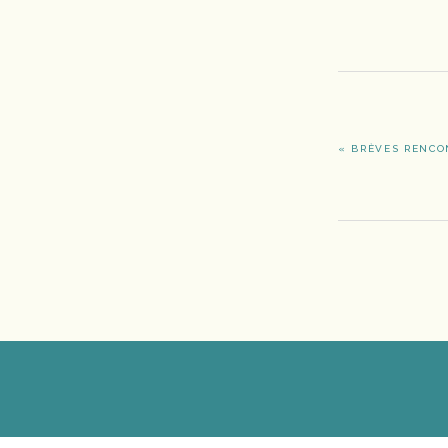
ARTICLE
« BRÈVES RENCO
PRÉCÉDENT
: