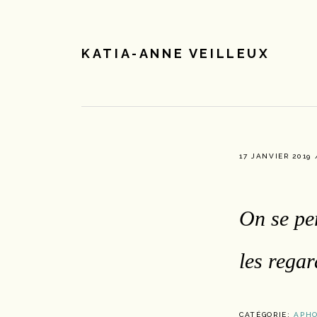
Passer
Passer
à
au
la
contenu
KATIA-ANNE VEILLEUX
navigation
principal
principale
17 JANVIER 2019
On se pe
les regar
CATÉGORIE:
APHO