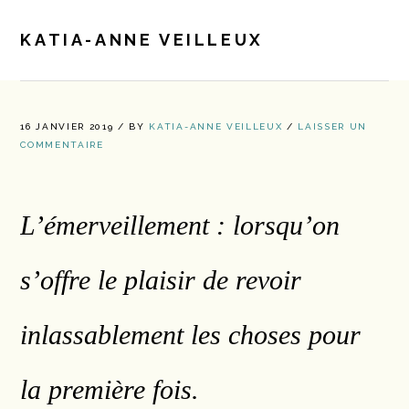
Passer
Passer
à
au
KATIA-ANNE VEILLEUX
MENU
la
contenu
navigation
principal
principale
16 JANVIER 2019
/
BY
KATIA-ANNE VEILLEUX
/
LAISSER UN
COMMENTAIRE
L’émerveillement : lorsqu’on
s’offre le plaisir de revoir
inlassablement les choses pour
la première fois.